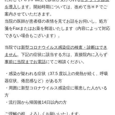
を導入
します。開始時期については、改めて当ＨＰでご
案内させていただきます。
当院の医師が患者様の表情を見てお話をお伺いし、処方
箋をFaxまたはお薬を郵送いたします（内容によって
対応
できない場合もございます）。
当院では
新型コロナウイルス感染症の検査・診断はでき
ません
。下記の症状に該当する方は、直接院内に入らず
事前に当院までお電話
にてご相談ください。
・感染が疑われる症状（37.5 度以上の発熱が続く、呼吸
器症状、倦怠感など）がある⽅
・周囲に新型コロナウイルス感染症に罹患した人がいる
方
・流行国から帰国後14日以内の方
ご理解の程、よろしくお願いいたします。