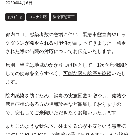
2020年4月6日
お知らせ
コロナ対応
緊急事態宣言
都内コロナ感染者数の急増に伴い、緊急事態宣言やロッ
クダウンが発令される可能性が高まってきました。発令
された際の当院の対応についてお伝えいたします。
原則、当院は地域のかかりつけ医として、1次医療機関と
しての使命を全うすべく、
可能な限り診療を継続
いたし
ます。
院内感染を防ぐため、消毒の実施回数を増やし、発熱や
感冒症状のある方の隔離診療など徹底しておりますの
で、
安心してご来院
いただきたくお願いいたします。
またこのような状況下、外出するのが不安という患者様
に対してPCやiPad上で診察が受けられる
オンライン診療