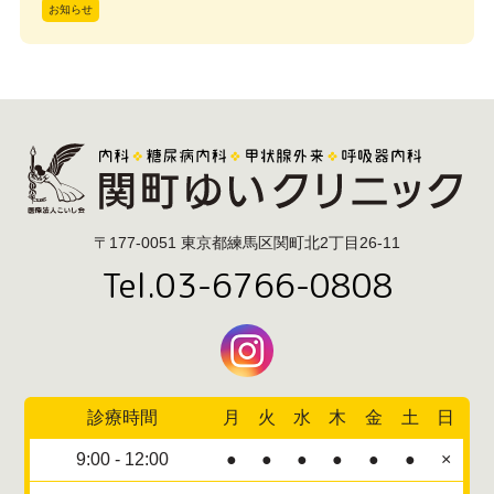
お知らせ
〒177-0051 東京都練馬区関町北2丁目26-11
Tel.03-6766-0808
診療時間
月
火
水
木
金
土
日
9:00 - 12:00
●
●
●
●
●
●
×